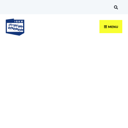
MENU
IV Konferencja
Techniczna IGKM
Infrastruktura transportu
miejskiego
Bydgoszcz, 03-04 września 2026 r.